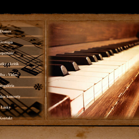
Domov
ivotopis
epertoár
tky z kritík
ba - Video
otogaléria
lne koncerty
Linky
Kontakt