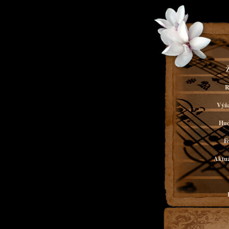
Ž
R
Výňa
Hud
F
Aktuá