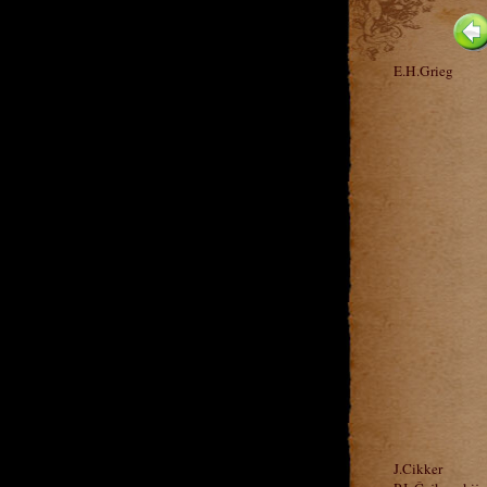
E.H.Grieg
J.Cikker