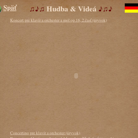
Späť
♫♪♫
Hudba & Videá
♪♫
♪
Koncert pre klavír a orchester a mol op.16, 2.časť (úryvok)
Concertino pre klavír a orchester (úryvok)