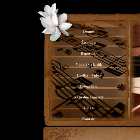
Domov
Životopis
Repertoár
Výňatky z kritík
Hudba - Video
Fotogaléria
Aktuálne koncerty
Linky
Kontakt