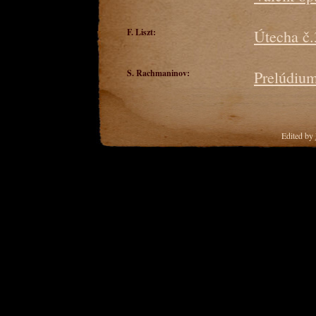
F. Liszt:
Útecha č.
S. Rachmaninov:
Prelúdium
Edited by