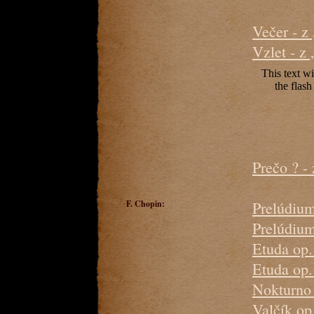
Večer - z
Vzlet - z
Prečo ? -
F. Chopin:
Prelúdium
Prelúdium
Etuda op.
Etuda op.
Nokturno 
Valčík op