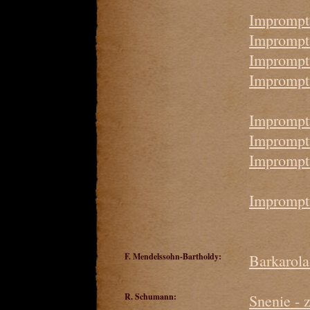
Impromptu
Impromptu
Impromptu
Impromptu
Impromptu
Impromptu
Impromptu
Impromptu
F. Mendelssohn-Bartholdy:
Barkarola
R. Schumann:
Snenie - 