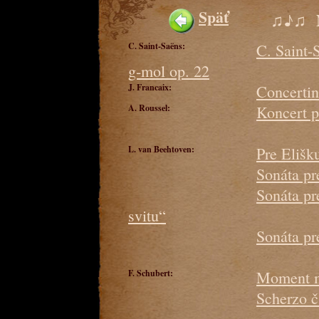
Späť
♫♪♫ 
C. Saint-Saëns:
C. Saint-S
g-mol op. 22
J. Francaix:
Concertin
A. Roussel:
Koncert p
L. van Beehtoven:
Pre Elišk
Sonáta pr
Sonáta pr
svitu“
Sonáta pr
F. Schubert:
Moment m
Scherzo č