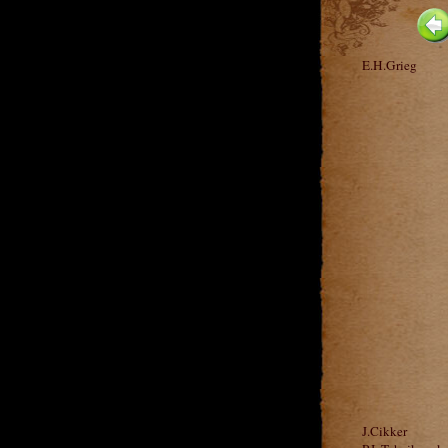
E.H.Grieg
J.Cikker