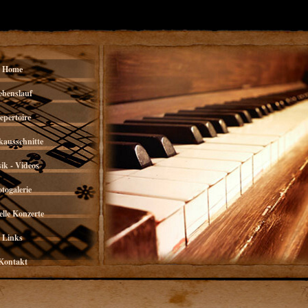
Home
ebenslauf
epertoire
kausschnitte
ik - Videos
otogalerie
lle Konzerte
Links
Kontakt