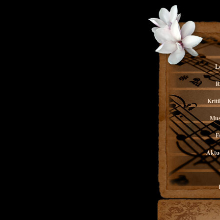
L
R
Kriti
Mus
F
Aktue