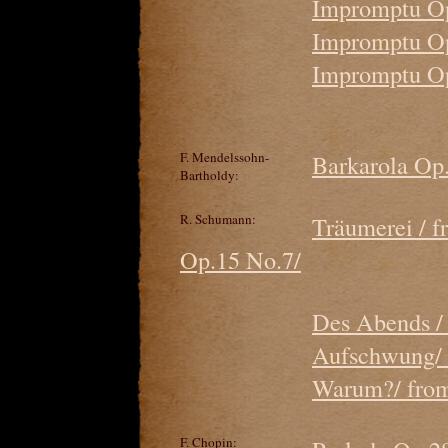
Impromptu Op
Impromptu Op.
Impromptu Op
F. Mendelssohn-
Barkarola Op.
Bartholdy:
R. Schumann:
Träumerei / 
Op.15 No.7/
Des Abends / 
Aufschwung/ 
Warum?/ from
F. Chopin: