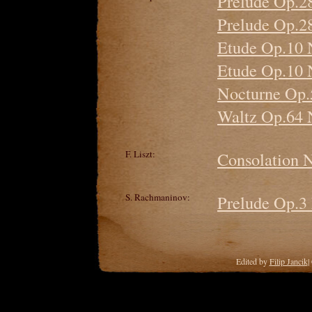
Prelude Op.2
Prelude Op.2
Etude Op.10 
Etude Op.10 N
Nocturne Op.5
Waltz Op.64 
F. Liszt:
Consolation N
S. Rachmaninov:
Prelude Op.3
Edited by
Filip Jancik
|