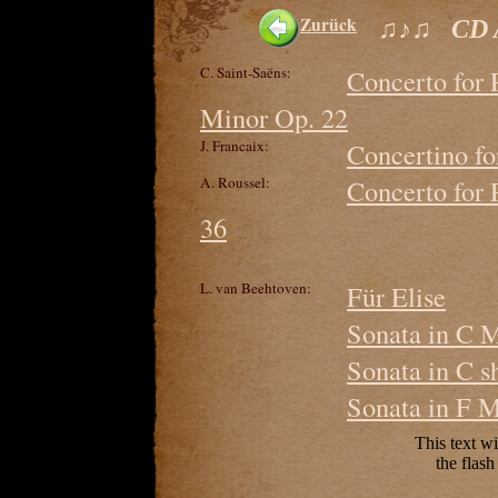
Zurück
♫♪♫ CD 
C. Saint-Saëns:
Concerto for 
Minor Op. 22
J. Francaix:
Concertino fo
A. Roussel:
Concerto for 
36
L. van Beehtoven:
Für Elise
Sonata in C 
Sonata in C 
Sonata in F 