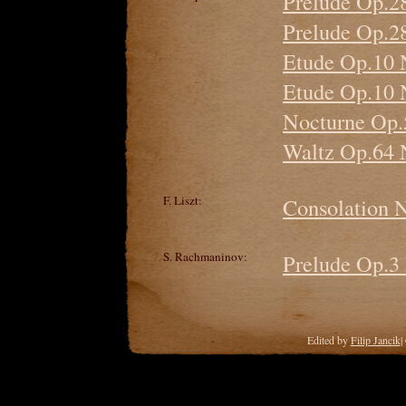
Prelude Op.2
Prelude Op.2
Etude Op.10 
Etude Op.10 N
Nocturne Op.5
Waltz Op.64 
F. Liszt:
Consolation N
S. Rachmaninov:
Prelude Op.3
Edited by
Filip Jancik
|