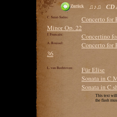
Zurück
♫♪♫ CD 
C. Saint-Saëns:
Concerto for 
Minor Op. 22
J. Francaix:
Concertino fo
A. Roussel:
Concerto for 
36
L. van Beehtoven:
Für Elise
Sonata in C 
Sonata in C 