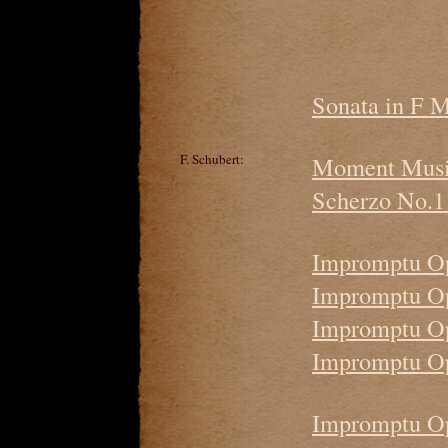
Sonata in F 
F. Schubert:
Moment Music
Scherzo No.1 
Impromptu Op
Impromptu Op.
Impromptu Op
Impromptu Op.
Impromptu Op