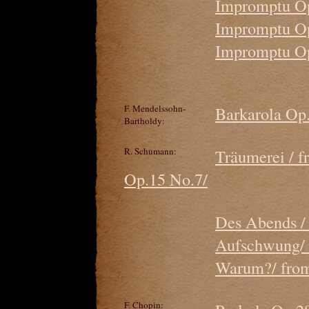
Impromptu Op
Impromptu Op.
Impromptu Op
F. Mendelssohn-
Barkarola Op.
Bartholdy:
R. Schumann:
Träumerei / 
Op.15 No.7/
Des Abends / 
Aufschwung/ 
Warum?/ from
F. Chopin: